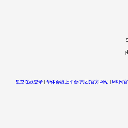
S
星空在线登录
|
华体会线上平台(集团)官方网站
|
MK网官