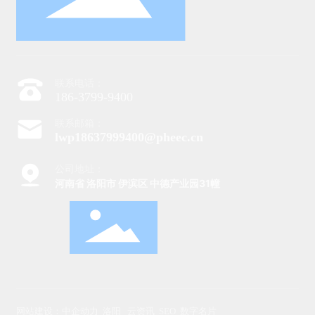
联系电话：
186-3799-9400
联系邮箱：
lwp18637999400@pheec.cn
公司地址：
河南省 洛阳市 伊滨区 中德产业园31幢
网站建设：中企动力
洛阳
云资讯
SEO
数字名片