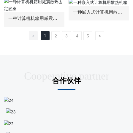
一种嵌入式计算机用散热
机箱
一种计算机机箱用减震散
热固定底座
1
<
2
3
4
5
>
Cooperative partner
合作伙伴